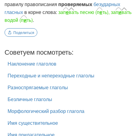
правилу правописания
проверяемых
безударных
гласных
в корне слова:
за
п
е
ва
ть песню (
п
е
ть), за
п
и
ва
ть
водой (
п
и
ть)
.
Поделиться
Советуем посмотреть:
Наклонение глаголов
Переходные и непереходные глаголы
Разноспрягаемые глаголы
Безличные глаголы
Морфологический разбор глагола
Имя существительное
Имя прилагательное