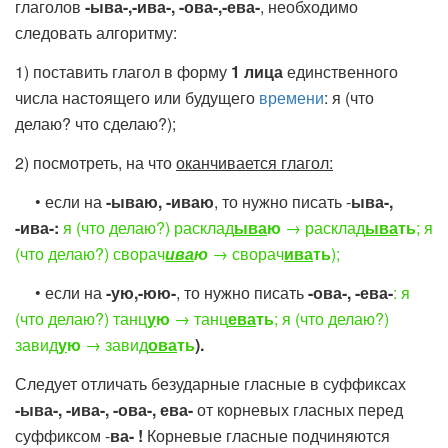
глаголов
-ыва-,-ива-, -ова-,-ева-
, необходимо
следовать алгоритму:
1) поставить глагол в форму
1 лица
единственного
числа настоящего или будущего
времени
: я (что
делаю? что сделаю?);
2) посмотреть, на что
оканчивается глагол:
• если на
-ываю, -иваю
, то нужно писать -
ыва-,
-ива-:
я (что делаю?) расклад
ыва
ю
→ расклад
ыва
ть
; я
(что делаю?) сворач
ива
ю
→ сворач
ива
ть
);
• если на
-ую,-юю-
, то нужно писать
-ова-, -ева-
: я
(что делаю?) танц
у
ю
→ танц
ева
ть
; я (что делаю?)
завид
у
ю
→ завид
ова
ть
).
Следует отличать безударные гласные в суффиксах
-ыва-, -ива-, -ова-, ева-
от
корневых гласных перед
суффиксом -
ва- !
Корневые гласные подчиняются