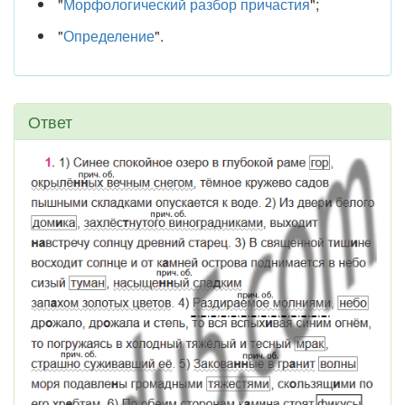
"
Морфологический разбор причастия
";
"
Определение
".
Ответ