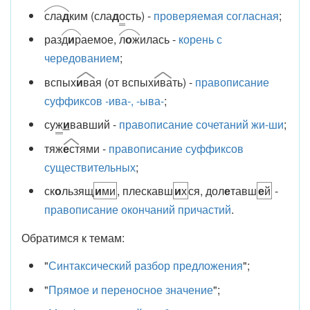
сла
д
ким (сла
д
о
сть) -
проверяемая согласная
;
раз
д
и
р
аемое,
л
о
ж
илась -
корень с
чередованием
;
вспых
и
ва
я (от вспых
ива
ть) -
правописание
суффиксов -ива-, -ыва-
;
су
ж
и
вавший -
правописание сочетаний жи-ши
;
тяж
е
ст
ями -
правописание суффиксов
существительных
;
ск
о
льзящ
и
ми
, плескавш
и
х
ся, дол
е
тавш
е
й
-
правописание окончаний причастий
.
Обратимся к темам:
"
Синтаксический разбор предложения
";
"
Прямое и переносное значение
";