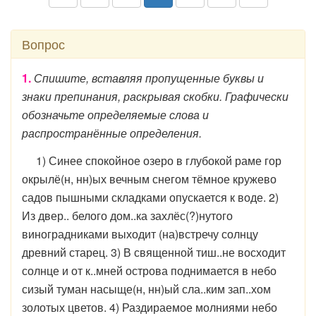
Вопрос
1.
Спишите, вставляя пропущенные буквы и
знаки препинания, раскрывая скобки. Графически
обозначьте определяемые слова и
распространённые определения.
1) Синее спокойное озеро в глубокой раме гор
окрылё(н, нн)ых вечным снегом тёмное кружево
садов пышными складками опускается к воде. 2)
Из двер.. белого дом..ка захлёс(?)нутого
виноградниками выходит (на)встречу солнцу
древний старец. 3) В священной тиш..не восходит
солнце и от к..мней острова поднимается в небо
сизый туман насыще(н, нн)ый сла..ким зап..хом
золотых цветов. 4) Раздираемое молниями небо