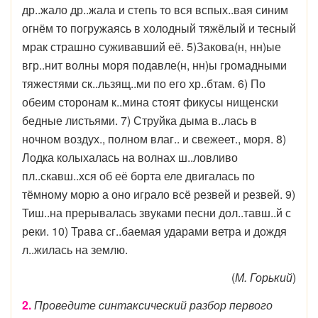
др..жало др..жала и степь то вся вспых..вая синим
огнём то погружаясь в холодный тяжёлый и тесный
мрак страшно суживавший её. 5)Закова(н, нн)ые
вгр..нит волны моря подавле(н, нн)ы громадными
тяжестями ск..льзящ..ми по его хр..бтам. 6) По
обеим сторонам к..мина стоят фикусы нищенски
бедные листьями. 7) Струйка дыма в..лась в
ночном воздух., полном влаг.. и свежеет., моря. 8)
Лодка колыхалась на волнах ш..ловливо
пл..скавш..хся об её борта еле двигалась по
тёмному морю а оно играло всё резвей и резвей. 9)
Тиш..на прерывалась звуками песни дол..тавш..й с
реки. 10) Трава сг..баемая ударами ветра и дождя
л..жилась на землю.
(
М. Горький
)
2.
Проведите синтаксический разбор первого