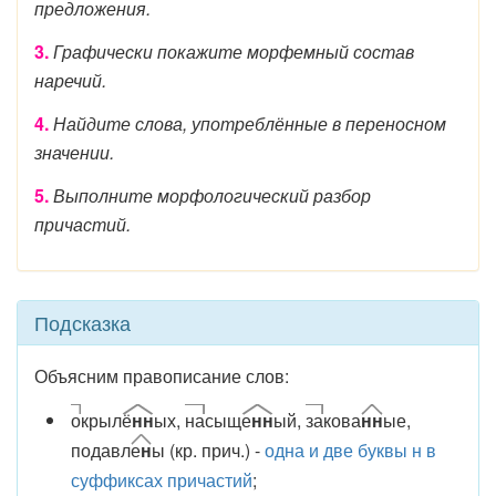
предложения.
3.
Графически покажите морфемный состав
наречий.
4.
Найдите слова, употреблённые в переносном
значении.
5.
Выполните морфологический разбор
причастий.
Подсказка
Объясним правописание слов:
о
крыл
ё
нн
ых,
на
сыщ
е
нн
ый,
за
кова
нн
ые,
подавл
е
н
ы (кр. прич.) -
одна и две буквы н в
суффиксах причастий
;