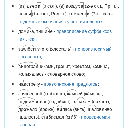
(из) двер
и
(3 скл.), (в) воздух
е
(2-е скл., Пр. п.),
влаг
и
(1-е скл., Род. п.), свежест
и
(3-е скл.) -
падежные окончания существительных
;
дом
и
к
а, тиш
и
н
е -
правописание суффиксов
-ик-, -ек-
;
за
хлёс
т
нутого (хлес
т
а
т
ь) -
непроизносимый
согласный
;
в
и
ноград
никами, гр
а
нит, хр
е
бтам, к
а
мина,
к
о
лыхалась - словарное слово;
на
встречу -
правописание предлогов
;
св
я
щ
енной (свя́тость),
к
а
мн
ей (к
а
́мень),
подн
и
м
ается (подни́мет), за
п
а
х
ом (па́хнет),
др
о
ж
ало (др
о
́жь),
в
и
лась (ви́ть),
шал
овливо
(ша́лость),
сг
и
б
аемая (сги́б) -
проверяемая
гласная
;