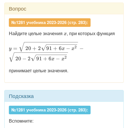
Вопрос
№1281 учебника 2023-2026 (стр. 283):
\displaystyle
Найдите целые значения
, при которых функция
x
x
\displaystyle y=\sqrt{\,20+2\sqrt{91+6x-x^{2}}
2
=
20
+
2
91
+
6
−
−
y
x
x
2
20
−
2
91
+
6
−
x
x
принимает целые значения.
Подсказка
№1281 учебника 2023-2026 (стр. 283):
Вспомните: