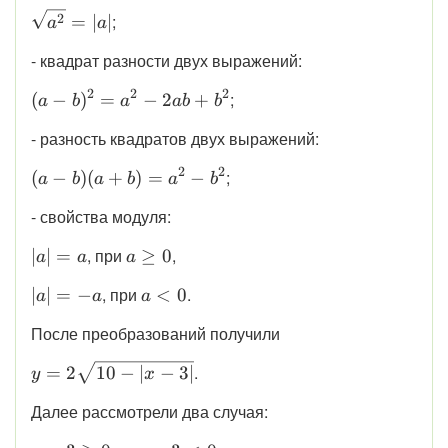
\sqrt
\displaystyle
;
2
=
∣
∣
a
a
a\cdot\sqrt
\sqrt{a^2}
b =
- квадрат разности двух выражений:
= |a|
\sqrt{ab}
2
2
2
\displaystyle
;
(
−
)
=
−
2
+
a
b
a
ab
b
(a - b)^2 =
- разность квадратов двух выражений:
a^2 - 2ab +
b^2
2
2
\displaystyle
;
(
−
)
(
+
)
=
−
a
b
a
b
a
b
(a - b)(a +
- свойства модуля:
b) = a^2 -
b^2
\displaystyle
\displaystyle
, при
,
∣
∣
=
≥
0
a
a
a
|a| = a
a \ge0
\displaystyle
\displaystyle
, при
.
∣
∣
=
−
<
0
a
a
a
|a| = -a
a < 0
После преобразований получили
\displaystyle
.
=
2
10
−
∣
−
3∣
y
x
y=2\sqrt{10-
Далее рассмотрели два случая:
|x-3|}