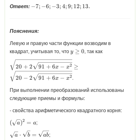
\displaystyle
Ответ:
−
7
;
−
6
;
−
3
;
4
;
9
;
12
;
13.
(-3)}=
-7; -6; -3; 4;
2\sqrt4 =
9; 12; 13.
2\cdot 2 = 4
Пояснения:
Левую и правую части функции возводим в
\displaystyle
квадрат, учитывая то, что
, так как
≥
0
y
y\ge0
\displaystyle
2
20
+
2
91
+
6
−
≥
x
x
\sqrt{20+2\sqrt{91+6x-
x^{2}}}\ge\sqrt{20-
.
2
20
−
2
91
+
6
−
x
x
2\sqrt{91+6x-x^{2}}}
При выполнении преобразований использованы
следующие приемы и формулы:
- свойства арифметического квадратного корня:
2
\displaystyle
;
(
)
=
a
a
(\sqrt a)^2
\displaystyle
;
⋅
=
a
b
ab
= a