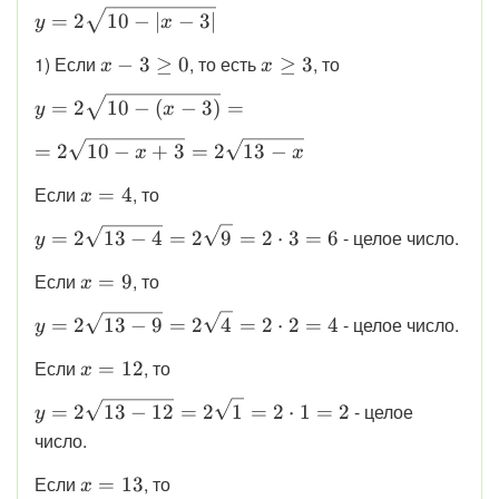
y=\sqrt{4(10-
\displaystyle
=
2
10
−
∣
−
3∣
y
x
|x-3|)}
y=2\sqrt{10-
\displaystyle
\displaystyle
1) Если
, то есть
, то
−
3
≥
0
≥
3
x
x
|x-3|}
x - 3 \ge 0
x \ge3
\displaystyle
=
2
10
−
(
−
3
)
=
y
x
y=2\sqrt{10-
\displaystyle
=
2
10
−
+
3
=
2
13
−
x
x
(x-3)} =
=2\sqrt{10
\displaystyle
Если
, то
=
4
x
- x + 3} =
x = 4
2\sqrt{13 -
\displaystyle
- целое число.
=
2
13
−
4
=
2
9
=
2
⋅
3
=
6
y
x}
y =
\displaystyle
Если
, то
=
9
x
2\sqrt{13 -
x = 9
4} =
\displaystyle
- целое число.
=
2
13
−
9
=
2
4
=
2
⋅
2
=
4
y
2\sqrt{9} =
y =
2\cdot3 = 6
\displaystyle
Если
, то
=
12
x
2\sqrt{13 -
x = 12
9} =
\displaystyle
- целое
=
2
13
−
12
=
2
1
=
2
⋅
1
=
2
y
2\sqrt{4} =
y =
число.
2\cdot2 = 4
2\sqrt{13 -
\displaystyle
Если
, то
=
13
12} =
x