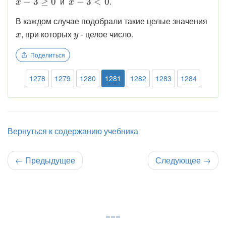
\displaystyle
\displaystyle
и
.
−
3
≥
0
−
3
<
0
x
x
x - 3 \ge 0
x - 3 < 0
\dis
В каждом случае подобрали такие целые значения
x
\displaystyle
, при которых
- целое число.
x
y
y
Поделиться
1278
1279
1280
1281
1282
1283
1284
Вернуться к содержанию учебника
←
Предыдущее
Следующее
→