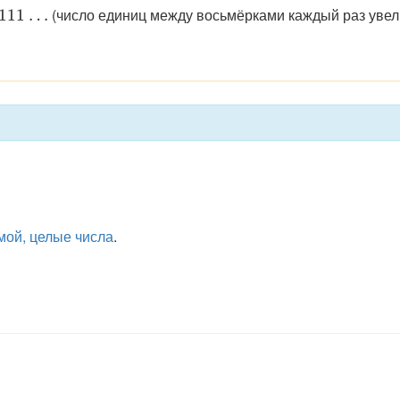
tyle
(число единиц между восьмёрками каждый раз увел
111
…
111\ldots
мой, целые числа
.