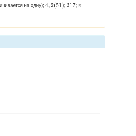
\displaystyle
\displaystyle
\displaystyle
ичивается на одну);
;
;
4
,
2
(
51
)
217
π
4,2(51)
217
\pi