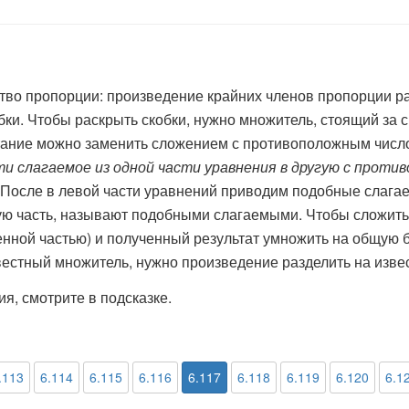
ство пропорции: произведение крайних членов пропорции р
ки. Чтобы раскрыть скобки, нужно множитель, стоящий за с
читание можно заменить сложением с противоположным числ
ти слагаемое
из одной части уравнения в другую с проти
е. После в левой части уравнений приводим подобные слага
 часть, называют подобными слагаемыми. Чтобы сложить 
нной частью) и полученный результат умножить на общую б
вестный множитель, нужно произведение разделить на изве
, смотрите в подсказке.
.113
6.114
6.115
6.116
6.117
6.118
6.119
6.120
6.1