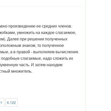
авно произведению ее средних членов.
кобками, умножить на каждое слагаемое,
ом). Далее при решении полученных
воположным знаком
, то полученное
емые, а в правой - выполняем вычисления.
подобные слагаемые, надо сложить их
уквенную часть. И затем находим
стный множитель.
21
6.122