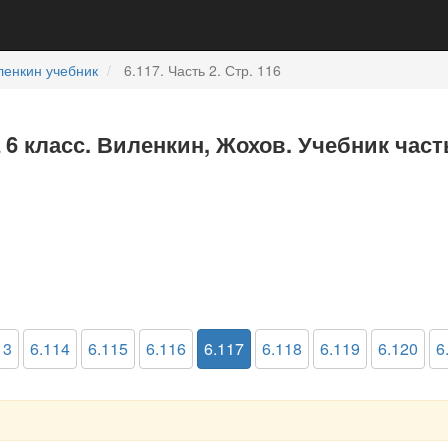
ленкин учебник
6.117. Часть 2. Стр. 116
 6 класс. Виленкин, Жохов. Учебник част
13
6.114
6.115
6.116
6.117
6.118
6.119
6.120
6