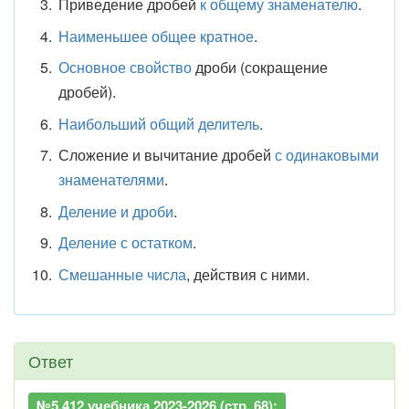
Приведение дробей
к общему знаменателю
.
Наименьшее общее кратное
.
Основное свойство
дроби (сокращение
дробей).
Наибольший общий делитель
.
Сложение и вычитание дробей
с одинаковыми
знаменателями
.
Деление и дроби
.
Деление с остатком
.
Смешанные числа
, действия с ними.
Ответ
№5.412 учебника 2023-2026 (стр. 68):