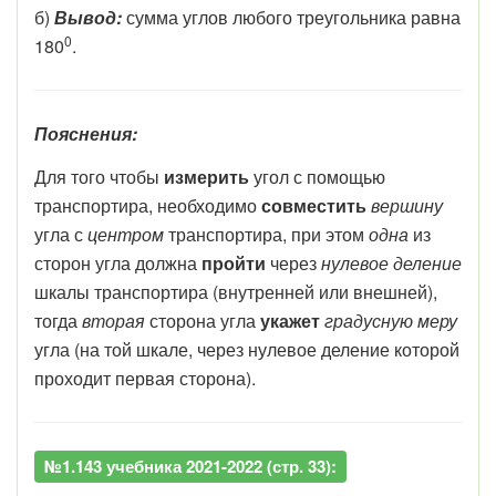
б)
Вывод:
сумма углов любого треугольника равна
0
180
.
Пояснения:
Для того чтобы
измерить
угол с помощью
транспортира, необходимо
совместить
вершину
угла с
центром
транспортира, при этом
одна
из
сторон угла должна
пройти
через
нулевое деление
шкалы транспортира (внутренней или внешней),
тогда
вторая
сторона угла
укажет
градусную меру
угла (на той шкале, через нулевое деление которой
проходит первая сторона).
№1.143 учебника 2021-2022 (стр. 33):