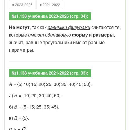
●
●
2023-2026
2021-2022
№1.138 учебника 2023-2026 (стр. 34):
Не могут
, так как
равными фигурами
считаются те,
которые
имеют одинаковую
форму
и
размеры
,
значит, равные треугольники имеют равные
периметры.
№1.138 учебника 2021-2022 (стр. 33):
А
= {5; 10; 15; 20; 25; 30; 35; 40; 45; 50}.
а)
В
= {10; 20; 30; 40; 50}.
б)
В
= {5; 15; 25; 35; 45}.
в)
В
= {5}.
г)
В
=
.