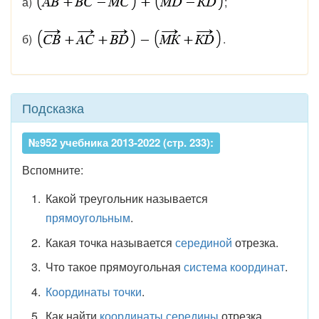
а)
;
б)
.
Подсказка
№952 учебника 2013-2022 (стр. 233):
Вспомните:
Какой треугольник называется
прямоугольным
.
Какая точка называется
серединой
отрезка.
Что такое прямоугольная
система координат
.
Координаты точки
.
Как найти
координаты середины
отрезка,