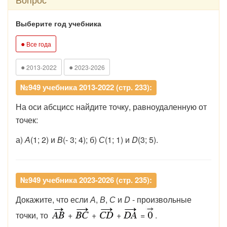
Выберите год учебника
●
Все года
●
●
2013-2022
2023-2026
№949 учебника 2013-2022 (стр. 233):
На оси абсцисс найдите точку, равноудаленную от
точек:
а)
А
(1; 2) и
В
(- 3; 4); б)
С
(1; 1) и
D
(3; 5).
№949 учебника 2023-2026 (стр. 235):
Докажите, что если
А
,
В
,
С
и
D
- произвольные
точки, то
+
+
+
=
.