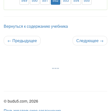
549
550
551
552
553
554
555
Вернуться к содержанию учебника
←
Предыдущее
Следующее
→
© budu5.com, 2026
Пользовательское соглашение