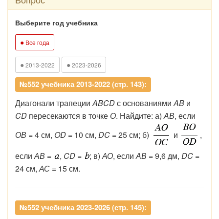
Выберите год учебника
●
Все года
●
●
2013-2022
2023-2026
№552 учебника 2013-2022 (стр. 143):
Диагонали трапеции
ABCD
с основаниями
AB
и
CD
пересекаются в точке
О
. Найдите: а)
АВ
, если
ОВ
= 4 см,
OD
= 10 см,
DC
= 25 см; б)
и
,
если
АВ
=
,
CD
=
; в)
АО
, если
АВ
= 9,6 дм,
DC
=
24 см,
АС
= 15 см.
№552 учебника 2023-2026 (стр. 145):