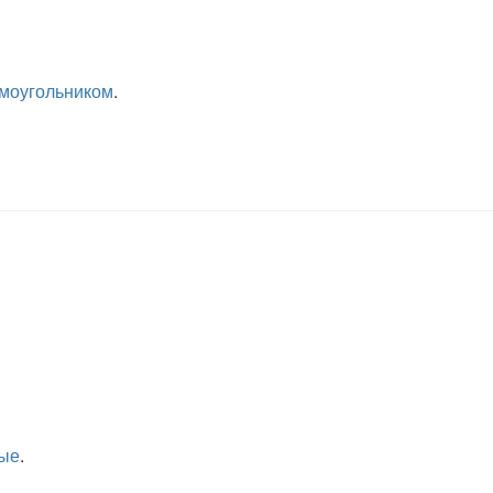
моугольником
.
ые
.