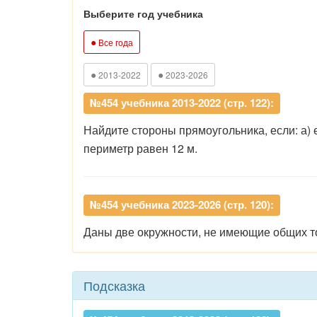
Выберите год учебника
●
Все года
●
●
2013-2022
2023-2026
№454 учебника 2013-2022 (стр. 122):
Найдите стороны прямоугольника, если: а) 
периметр равен 12 м.
№454 учебника 2023-2026 (стр. 120):
Даны
две
окружности,
не
имеющие
общих
т
Подсказка