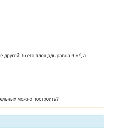
2
ше другой; б) его площадь равна 9 м
, а
тельных
можно построить?