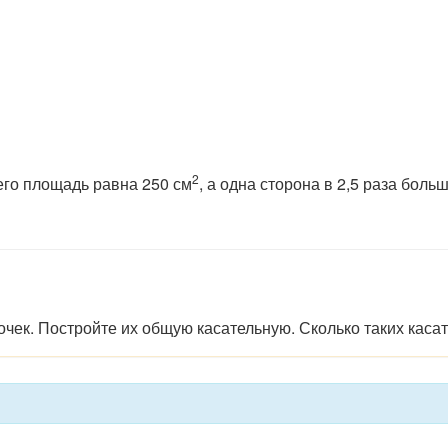
2
его площадь равна 250 см
, а одна сторона в 2,5 раза боль
очек.
Постройте
их
общую
касательную.
Сколько
таких
каса