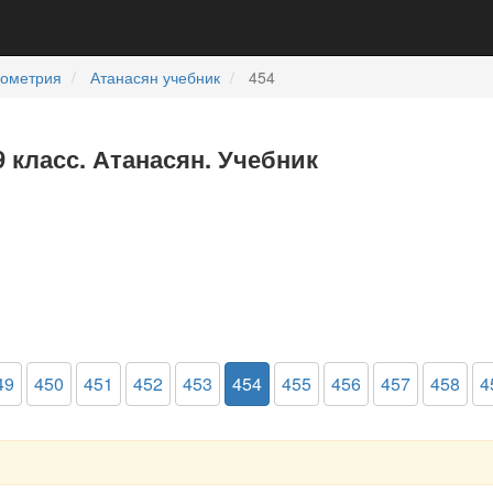
еометрия
Атанасян учебник
454
9 класс. Атанасян. Учебник
49
450
451
452
453
454
455
456
457
458
4