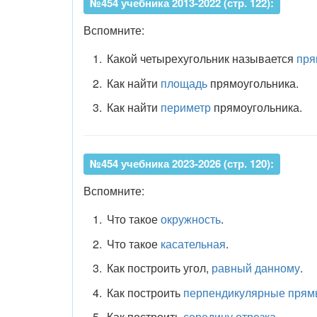
№454 учебника 2013-2022 (стр. 122):
Вспомните:
Какой четырехугольник называется
пря
Как найти
площадь
прямоугольника.
Как найти
периметр
прямоугольника.
№454 учебника 2023-2026 (стр. 120):
Вспомните:
Что такое
окружность
.
Что такое
касательная
.
Как построить угол,
равный данному
.
Как построить
перпендикулярные прям
Как построить
середину отрезка
.