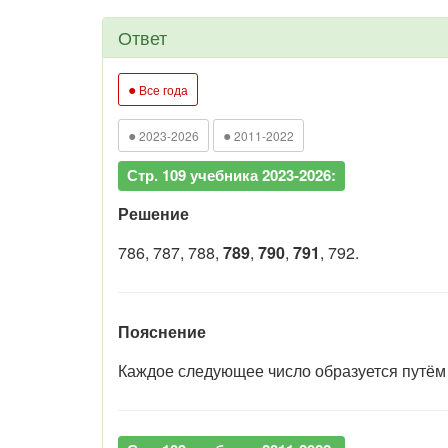
Ответ
●
Все года
●
●
2023-2026
2011-2022
Стр. 109 учебника 2023-2026:
Решение
786, 787, 788,
789
,
790
,
791
, 792.
Пояснение
Каждое следующее число образуется путём