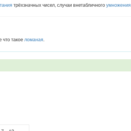
тания
трёхзначных чисел, случаи внетабличного
умножения
же что такое
ломаная
.
: 7 = 12