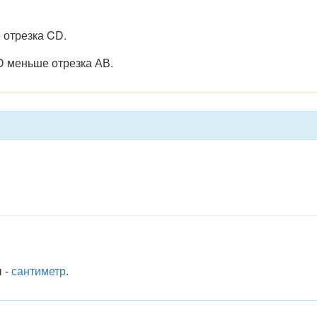
е отрезка CD.
CD меньше отрезка АВ.
 -
сантиметр
.