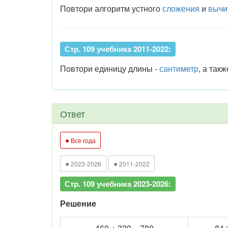
Повтори алгоритм устного
сложения
и
вычи
Стр. 109 учебника 2011-2022:
Повтори единицу длины -
сантиметр
, а так
Ответ
●
Все года
●
●
2023-2026
2011-2022
Стр. 109 учебника 2023-2026:
Решение
460 + 320 = 780
84 