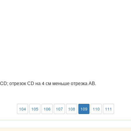
 CD; отрезок СD на 4 см меньше отрезка АВ.
104
105
106
107
108
109
110
111