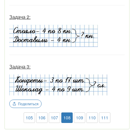
Задача 2:
Задача 3:
Поделиться
105
106
107
108
109
110
111