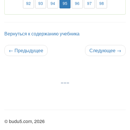
92
93
94
95
96
97
98
Вернуться к содержанию учебника
←
Предыдущее
Следующее
→
© budu5.com, 2026