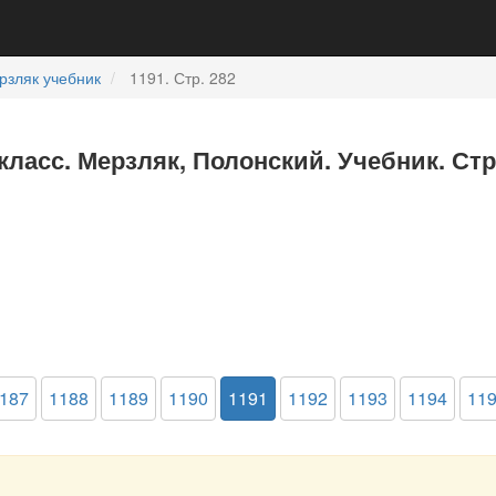
рзляк учебник
1191. Стр. 282
 класс. Мерзляк, Полонский. Учебник. Ст
187
1188
1189
1190
1191
1192
1193
1194
11