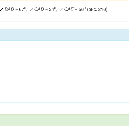
0
0
0
ВАD
= 67
,
САD
= 34
,
САЕ
= 56
(рис. 216).