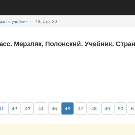
рзляк учебник
46. Стр. 20
асс. Мерзляк, Полонский. Учебник. Стра
41
42
43
44
45
46
47
48
49
50
5