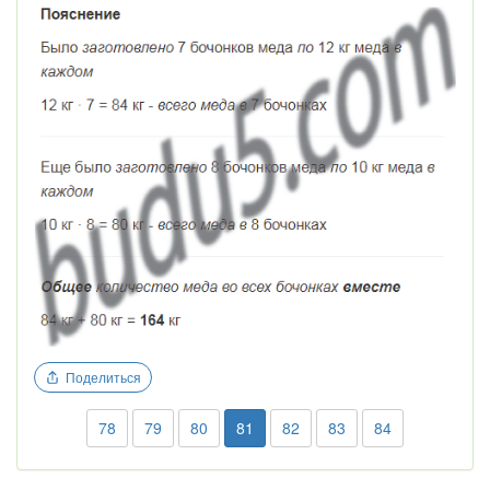
Поделиться
78
79
80
81
82
83
84