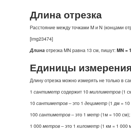
Длина отрезка
Расстояние между точками M и N (концами от
[img23474]
Длина
отрезка MN равна 13 см, пишут:
MN
= 1
Единицы измерени
Длину отрезка можно измерять не только в са
1
сантиметр
содержит 10
миллиметров
(1 с
10
сантиметров
‒ это 1
дециметр
(1 дм = 10 
100
сантиметров
‒ это 1
метр
(1м = 100 см);
1 000
метров
‒ это 1
километр
(1 км = 1 000 м