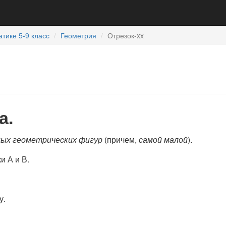
тике 5-9 класс
Геометрия
Отрезок-xx
а.
ных геометрических фигур
(причем,
самой малой
).
и А и В.
у.