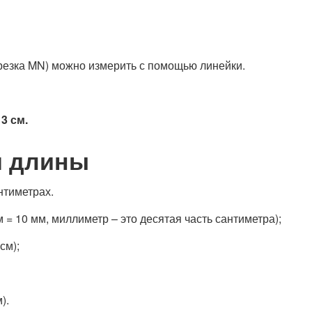
резка MN) можно измерить с помощью линейки.
3 см.
я длины
нтиметрах.
м = 10 мм, миллиметр – это десятая часть сантиметра);
см);
).