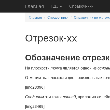
Главная
ГДЗ
Справочники
Главная
Справочники
Справочник по матема
Отрезок-xx
Обозначение отрезк
На плоскости
точка
является одной из
основ
Отметим на плоскости две произвольные точк
[img23396]
Соединим
эти точки
линией
, приложив линейк
[img23469]