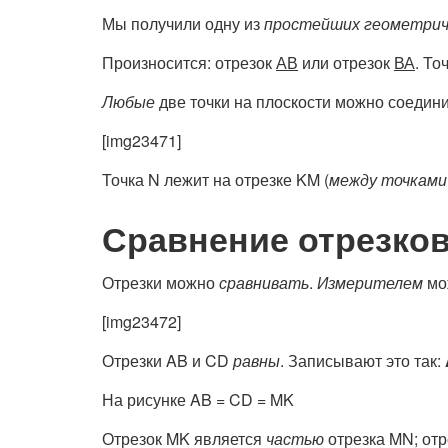
Мы получили одну из
простейших геометрич
Произносится: отрезок
АВ
или отрезок
ВА
. То
Любые
две точки на плоскости можно соедини
[img23471]
Точка N лежит на отрезке KM (
между точками
Сравнение отрезко
Отрезки можно
сравнивать
.
Измерителем
мож
[img23472]
Отрезки AB и CD
равны
. Записывают это так:
На рисунке AB = CD = MK
Отрезок MK является
частью
отрезка MN; от