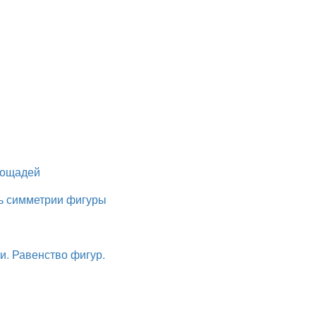
лощадей
сь симметрии фигуры
и. Равенство фигур.