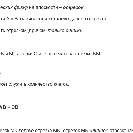
еских фигур
на плоскости ‒
отрезок
.
чки А и В называются
концами
данного отрезка.
ть отрезком (причем,
только одним
).
K и M), а точки C и D не лежат на отрезке KM.
в
ет служить количество клеток.
AB
=
CD
.
резок MK
короче
отрезка MN; отрезок MN
длиннее
отрезка M