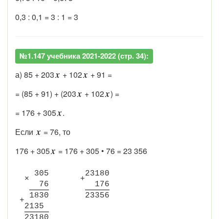
0,3 : 0,1 = 3 : 1 = 3
№1.147 учебника 2021-2022 (стр. 34):
а) 85 + 203
+ 102
+ 91 =
= (85 + 91) + (203
+ 102
) =
= 176 + 305
.
Если
= 76, то
176 + 305
= 176 + 305 • 76 = 23 356
3
0
5
2
3
1
8
0
×
+
7
6
1
7
6
1
8
3
0
2
3
3
5
6
+
2
1
3
5
2
3
1
8
0