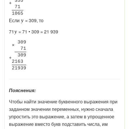
3
5
5
+
7
1
1
0
6
5
Если
= 309, то
71
= 71 • 309 = 21 939
3
0
9
×
7
1
3
0
9
+
2
1
6
3
2
1
9
3
9
Пояснения:
Чтобы найти значение буквенного выражения при
заданном значении переменных, нужно сначала
упростить это выражение, а затем в упрощенное
выражение вместо букв подставить числа, им