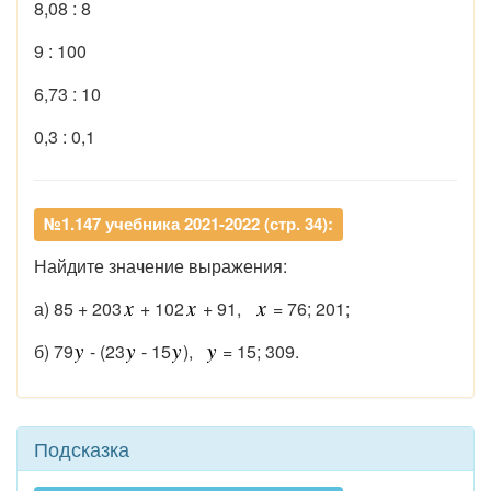
8,08 : 8
9 : 100
6,73 : 10
0,3 : 0,1
№1.147 учебника 2021-2022 (стр. 34):
Найдите значение выражения:
а) 85 + 203
+ 102
+ 91,
= 76; 201;
б) 79
- (23
- 15
),
= 15; 309.
Подсказка