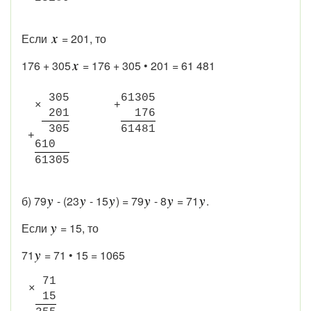
Если
= 201, то
176 + 305
= 176 + 305 • 201 = 61 481
3
0
5
6
1
3
0
5
×
+
2
0
1
1
7
6
3
0
5
6
1
4
8
1
+
6
1
0
6
1
3
0
5
б) 79
- (23
- 15
) = 79
- 8
= 71
.
Если
= 15, то
71
= 71 • 15 = 1065
7
1
×
1
5