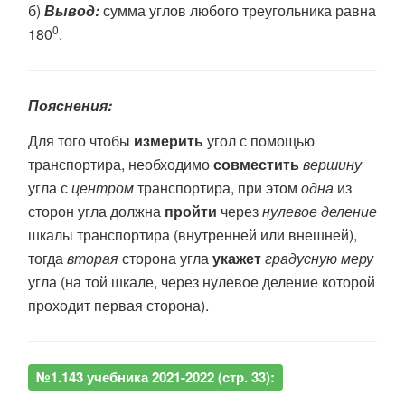
б)
Вывод:
сумма углов любого треугольника равна
0
180
.
Пояснения:
Для того чтобы
измерить
угол с помощью
транспортира, необходимо
совместить
вершину
угла с
центром
транспортира, при этом
одна
из
сторон угла должна
пройти
через
нулевое деление
шкалы транспортира (внутренней или внешней),
тогда
вторая
сторона угла
укажет
градусную меру
угла (на той шкале, через нулевое деление которой
проходит первая сторона).
№1.143 учебника 2021-2022 (стр. 33):