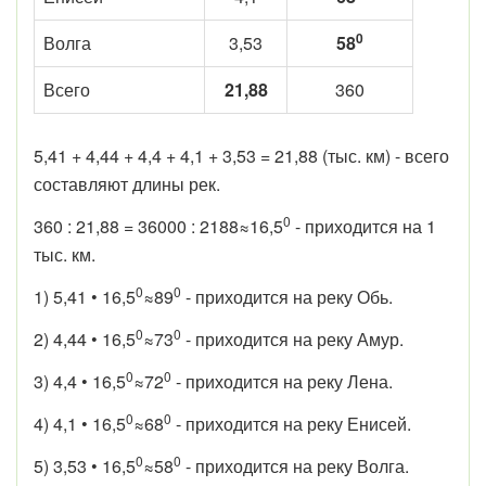
0
Волга
3,53
58
Всего
21,88
360
5,41 + 4,44 + 4,4 + 4,1 + 3,53 = 21,88 (тыс. км) - всего
составляют длины рек.
0
360 : 21,88 = 36000 : 2188
≈
16,5
- приходится на 1
тыс. км.
0
0
1) 5,41 • 16,5
≈
89
- приходится на реку Обь.
0
0
2) 4,44 • 16,5
≈
73
- приходится на реку Амур.
0
0
3) 4,4 • 16,5
≈
72
- приходится на реку Лена.
0
0
4) 4,1 • 16,5
≈
68
- приходится на реку Енисей.
0
0
5) 3,53 • 16,5
≈
58
- приходится на реку Волга.