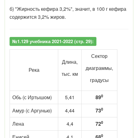
б) "Жирность кефира 3,2%", значит, в 100 г кефира
содержится 3,2% жиров.
№1.129 учебника 2021-2022 (стр. 29):
Сектор
Длина,
диаграммы,
Река
тыс. км
градусы
0
Обь (с Иртышом)
5,41
89
0
Амур (с Аргунью)
4,44
73
0
Лена
4,4
72
0
Енисей
4,1
68