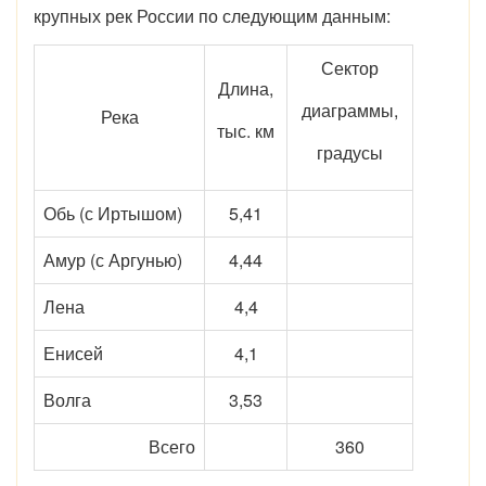
крупных рек России по следующим данным:
Сектор
Длина,
диаграммы,
Река
тыс. км
градусы
Обь (с Иртышом)
5,41
Амур (с Аргунью)
4,44
Лена
4,4
Енисей
4,1
Волга
3,53
Всего
360