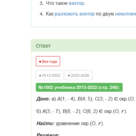
Что такое
вектор
.
Как
разложить вектор
по двум
неколли
Ответ
●
Все года
●
●
2013-2022
2023-2026
№1002 учебника 2013-2022 (стр. 246):