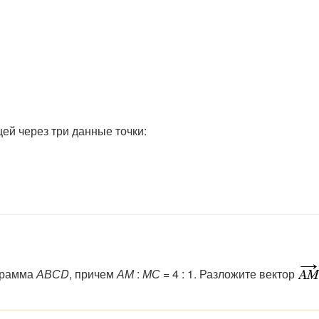
й через три данные точки:
грамма
АВСD
, причем
АМ
:
МС
= 4 : 1. Разложите вектор