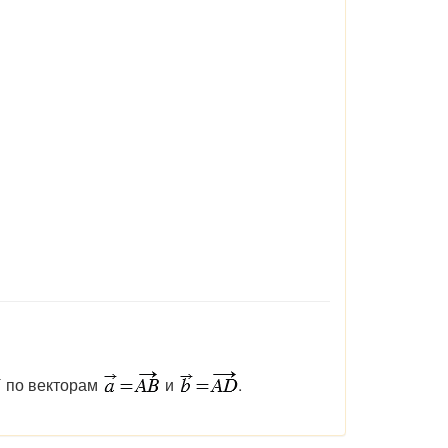
по векторам
и
.