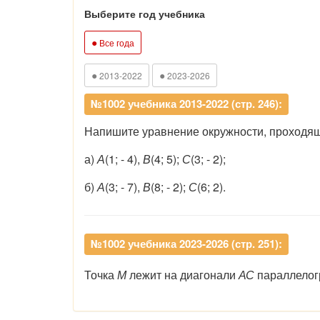
Выберите год учебника
●
Все года
●
●
2013-2022
2023-2026
№1002 учебника 2013-2022 (стр. 246):
Напишите уравнение окружности, проходяще
а)
А
(1; - 4),
В
(4; 5);
С
(3; - 2);
б)
А
(3; - 7),
В
(8; - 2);
С
(6; 2).
№1002 учебника 2023-2026 (стр. 251):
Точка
М
лежит на диагонали
АС
параллело