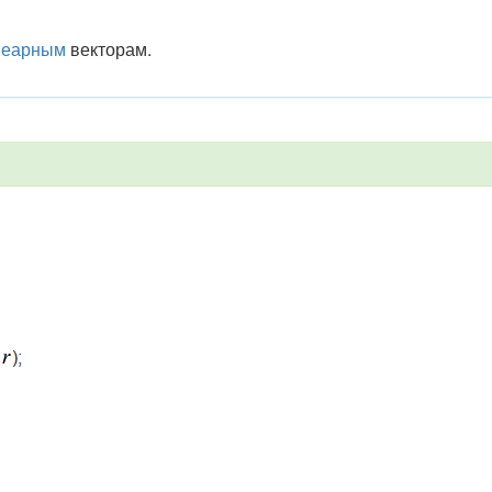
неарным
векторам.