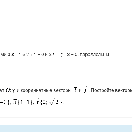
ями 3
- 1,5
+ 1 = 0 и 2
-
- 3 = 0, параллельны.
нат
и координатные векторы
и
. Постройте вектор
,
,
.