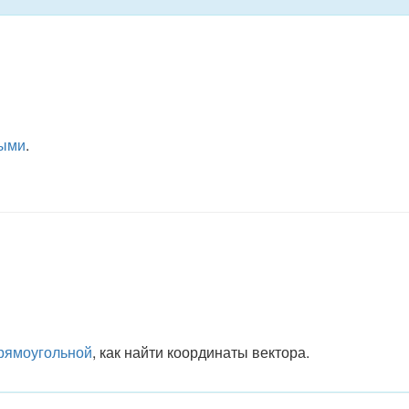
ыми
.
рямоугольной
, как найти координаты вектора.