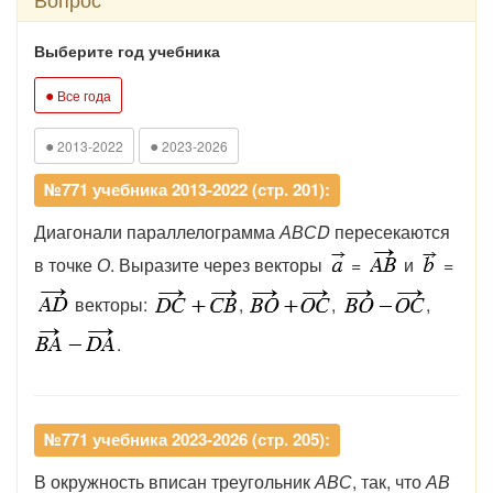
Выберите год учебника
●
Все года
●
●
2013-2022
2023-2026
№771 учебника 2013-2022 (стр. 201):
Диагонали параллелограмма
АВСD
пересекаются
в точке
О
. Выразите через векторы
=
и
=
векторы:
,
,
,
.
№771 учебника 2023-2026 (стр. 205):
В окружность вписан треугольник
АВС
, так, что
АВ