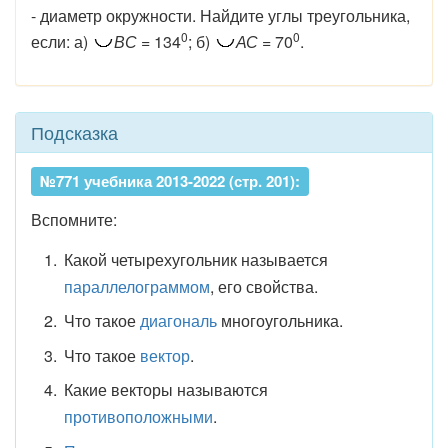
- диаметр окружности. Найдите углы треугольника,
0
0
если: а)
ВС
= 134
; б)
АС
= 70
.
Подсказка
№771 учебника 2013-2022 (стр. 201):
Вспомните:
Какой четырехугольник называется
параллелограммом
, его свойства.
Что такое
диагональ
многоугольника.
Что такое
вектор
.
Какие векторы называются
противоположными
.