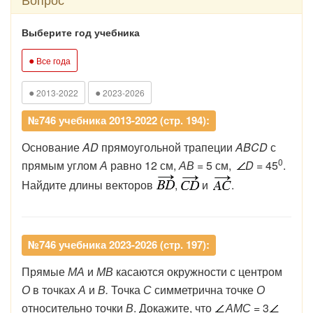
Выберите год учебника
●
Все года
●
●
2013-2022
2023-2026
№746 учебника 2013-2022 (стр. 194):
Основание
AD
прямоугольной трапеции
ABCD
с
0
прямым углом
А
равно 12 см,
АВ
= 5 см,
D
= 45
.
Найдите длины векторов
,
и
.
№746 учебника 2023-2026 (стр. 197):
Прямые
МА
и
МВ
касаются окружности с центром
О
в точках
А
и
В.
Точка
С
симметрична точке
О
относительно точки
В
. Докажите, что
АМС
= 3