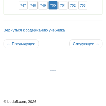
747
748
749
750
751
752
753
Вернуться к содержанию учебника
←
Предыдущее
Следующее
→
© budu5.com, 2026