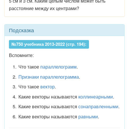
5
см
и
3
см.
Каким
целым
числом
может
быть
расстояние
между
их центрами?
Подсказка
№750 учебника 2013-2022 (стр. 194):
Вспомните:
Что такое
параллелограмм
.
Признаки параллелограмма
.
Что такое
вектор
.
Какие векторы называются
коллинеарными
.
Какие векторы называются
сонаправленными
.
Какие векторы называются
равными
.