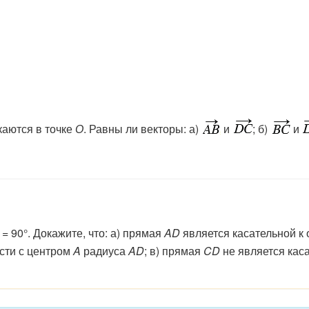
аются в точке
О
. Равны ли векторы: а)
и
; б)
и
=
90
°
.
Докажи
те,
что:
а)
прямая
AD
является
касательной
к
сти
с
центром
A
радиуса
AD
;
в)
прямая
CD
не
является
кас