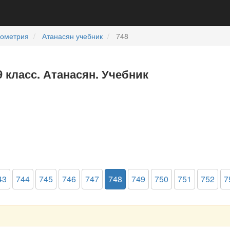
еометрия
Атанасян учебник
748
9 класс. Атанасян. Учебник
43
744
745
746
747
748
749
750
751
752
7