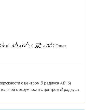
; в)
и
; г)
и
? Ответ
окружности с центром
B
радиуса
AB
;
б)
ательной
к
окружности
с
центром
В
радиуса