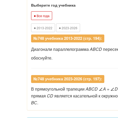
Выберите год учебника
●
Все года
●
●
2013-2022
2023-2026
№748 учебника 2013-2022 (стр. 194):
Диагонали параллелограмма
ABCD
пересек
обоснуйте.
№748 учебника 2023-2026 (стр. 197):
В
прямоугольной
трапеции
ABCD
A
=
D
прямая
CD
является
касательной к
окружно
BС
.