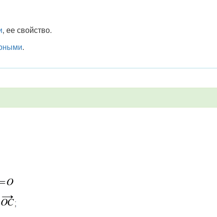
и
, ее свойство.
рными
.