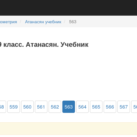
еометрия
Атанасян учебник
563
9 класс. Атанасян. Учебник
58
559
560
561
562
563
564
565
566
567
5