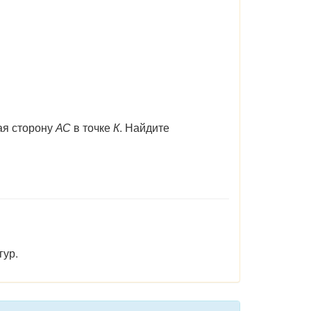
ая сторону
АС
в точке
К
. Найдите
гур.