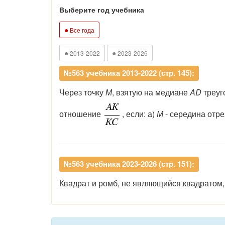
Выберите год учебника
●
Все года
●
●
2013-2022
2023-2026
№563 учебника 2013-2022 (стр. 145):
Через точку
М
, взятую на медиане
AD
треуг
отношение
, если: а)
М
- середина отр
№563 учебника 2023-2026 (стр. 151):
Квадрат и ромб, не являющийся квадратом