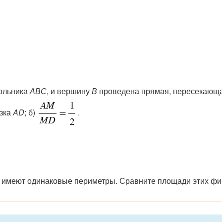
ольника
АВС
, и вершину
В
проведена прямая, пересекающ
езка
AD
; б)
.
, имеют одинаковые периметры. Сравните площади этих фи