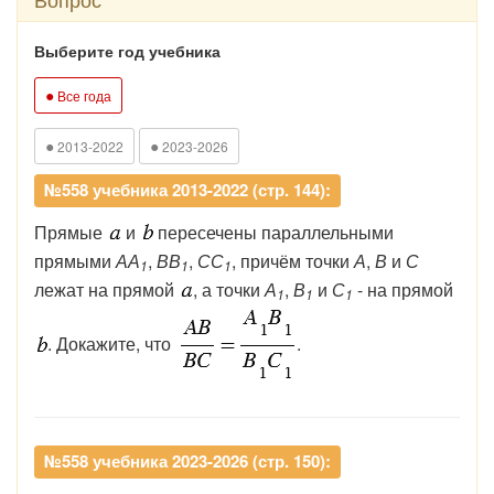
Выберите год учебника
●
Все года
●
●
2013-2022
2023-2026
№558 учебника 2013-2022 (стр. 144):
Прямые
и
пересечены параллельными
прямыми
АА
,
ВВ
,
СС
, причём точки
А
,
В
и
С
1
1
1
лежат на прямой
, а точки
А
,
В
и
С
- на прямой
1
1
1
. Докажите, что
.
№558 учебника 2023-2026 (стр. 150):