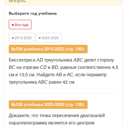
Выберите год учебника
●
Все года
●
●
2013-2022
2023-2026
№538 учебника 2013-2022 (стр. 140):
Биссектриса
АD
треугольника
АВС
делит сторону
ВС
на отрезки
СD
и
BD
, равные соответственно 4,5
см и 13,5 см. Найдите
АВ
и
АС
, если периметр
треугольника
АВС
равен 42 см.
№538 учебника 2023-2026 (стр. 138):
Докажите, что точка пересечения диагоналей
параллелограмма является его центром