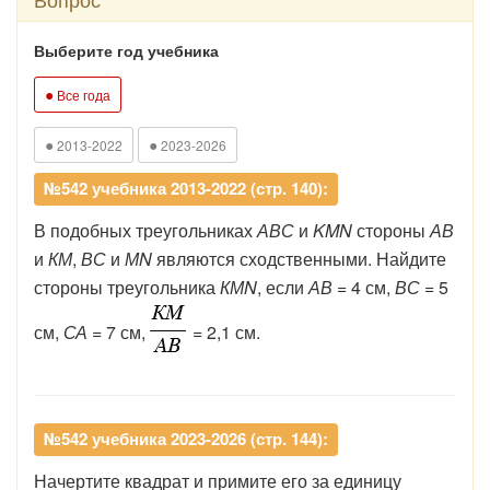
Выберите год учебника
●
Все года
●
●
2013-2022
2023-2026
№542 учебника 2013-2022 (стр. 140):
В подобных треугольниках
АВС
и
KMN
стороны
АВ
и
КМ
,
ВС
и
МN
являются сходственными. Найдите
стороны треугольника
КМN
, если
АВ
= 4 см,
ВС
= 5
см,
СА
= 7 см,
= 2,1 см.
№542 учебника 2023-2026 (стр. 144):
Начертите квадрат и примите его за единицу