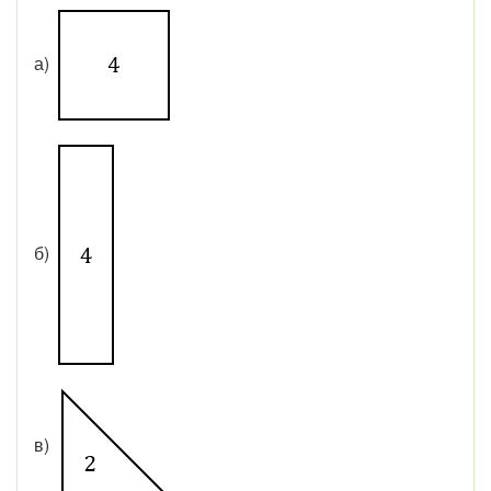
а)
б)
в)