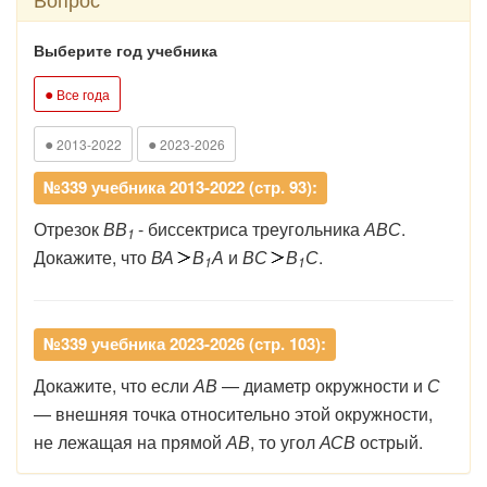
Выберите год учебника
●
Все года
●
●
2013-2022
2023-2026
№339 учебника 2013-2022 (стр. 93):
Отрезок
ВВ
- биссектриса треугольника
АВС
.
1
Докажите, что
ВА
В
А
и
ВС
В
С
.
1
1
№339 учебника 2023-2026 (стр. 103):
Докажите,
что
если
АВ
—
диаметр
окружности
и
С
— внешняя
точка
относительно
этой
окружности,
не
лежащая на
прямой
АВ
,
то
угол
АСВ
острый.