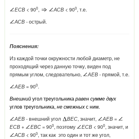
0
0
ЕСВ
< 90
,
АСВ
< 90
, т.е.
АСВ -
острый.
Пояснения:
Из
каждой
точки
окружности
любой
диаметр, не
проходящий через данную точку, виден
под
прямым
углом, следовательно,
АЕВ
- прямой, т.е.
0
АЕВ
= 90
.
Внешний
угол треугольника
равен
сумме
двух
углов треугольника,
не смежных
с ним.
АЕВ
- внешний угол
ВЕС
, значит,
АЕВ =
0
0
ЕСВ
+
ЕВС
= 90
, поэтому
ЕСВ
< 90
, значит, и
0
АСВ
< 90
, так как это один и тот же угол,