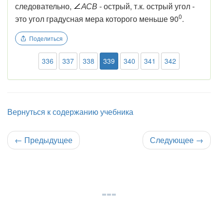
следовательно,
АСВ -
острый, т.к. острый угол -
0
это угол градусная мера которого меньше 90
.
Поделиться
336
337
338
339
340
341
342
Вернуться к содержанию учебника
←
Предыдущее
Следующее
→