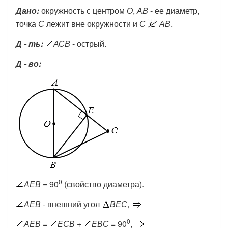
Дано:
окружность с центром
О
,
АВ
- ее диаметр,
точка
С
лежит вне окружности и
С
АВ
.
Д - ть:
АСВ
- острый.
Д - во:
0
АЕВ
= 90
(свойство диаметра).
АЕВ
- внешний угол
ВЕС
,
0
АЕВ =
ЕСВ
+
ЕВС
= 90
,