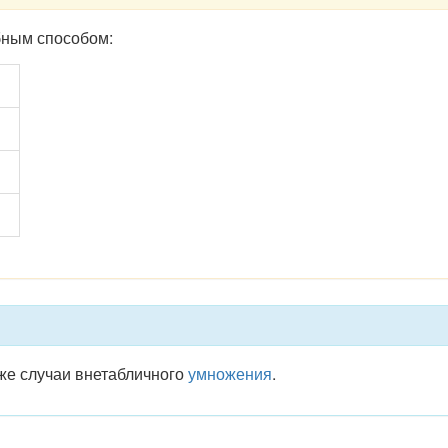
бным способом:
кже случаи внетабличного
умножения
.