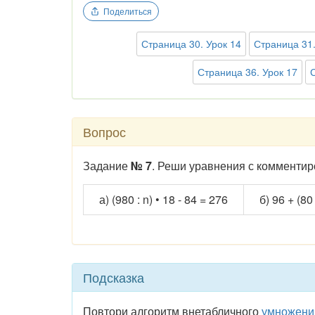
Поделиться
Страница 30. Урок 14
Страница 31.
Страница 36. Урок 17
Вопрос
Задание
№ 7
. Реши уравнения с комментир
а) (980 : n) • 18 - 84 = 276
б) 96 + (80 
Подсказка
Повтори алгоритм внетабличного
умножени