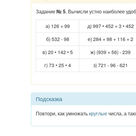
Задание
№ 5
. Вычисли устно наиболее удо
а) 126 + 99
д) 997 • 452 + 3 • 452
б) 532 - 98
е) 284 + 98 + 116 + 2
в) 20 • 142 • 5
ж) (939 + 56) - 239
г) 73 • 25 • 4
з) 721 - 96 - 621
Подсказка
Повтори, как умножать
круглые
числа, а та