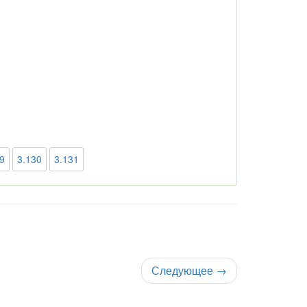
9
3.130
3.131
Следующее
→