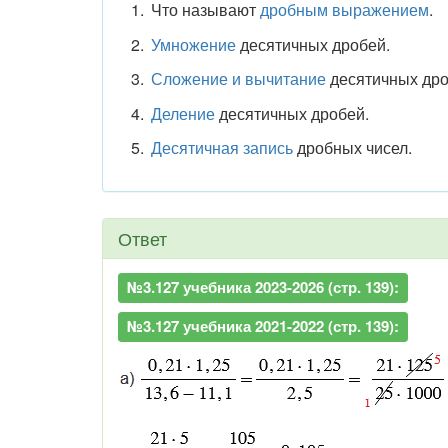
Что называют
дробным выражением
.
Умножение
десятичных дробей.
Сложение и вычитание
десятичных дро
Деление
десятичных дробей.
Десятичная запись
дробных чисел.
Ответ
№3.127 учебника 2023-2026 (стр. 139):
№3.127 учебника 2021-2022 (стр. 139):