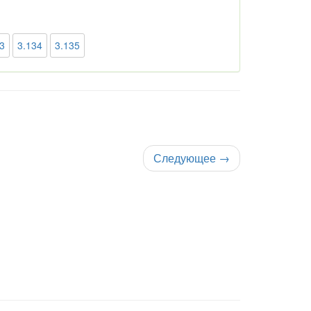
3
3.134
3.135
Следующее
→