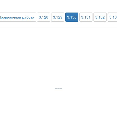
Проверочная работа
3.128
3.129
3.130
3.131
3.132
3.13