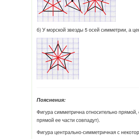
б) У морской звезды 5 осей симметрии, а це
Пояснения:
Фигура симметрична относительно прямой, ес
прямой ее части совпадут).
Фигура центрально-симметричная с некотор