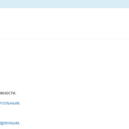
жности.
угольным
.
дренным
.