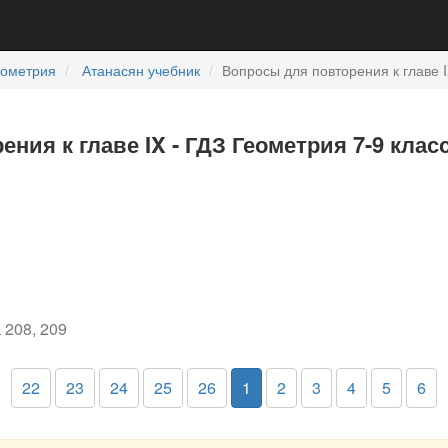
еометрия
Атанасян учебник
Вопросы для повторения к главе 
ния к главе IX - ГДЗ Геометрия 7-9 клас
 208, 209
22
23
24
25
26
1
2
3
4
5
6