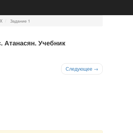
IX
Задание 1
с. Атанасян. Учебник
Следующее
→