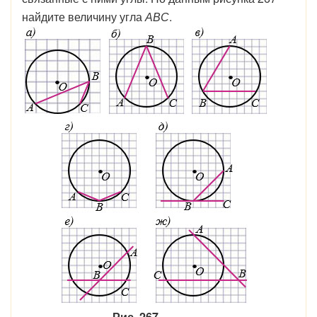
найдите
величину
угла
АВС
.
Рис. 267