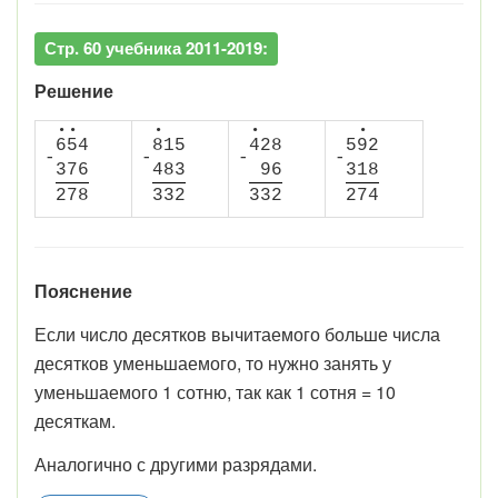
Стр. 60 учебника 2011-2019:
Решение
•
•
•
•
•
6
5
4
8
1
5
4
2
8
5
9
2
-
-
-
-
3
7
6
4
8
3
9
6
3
1
8
2
7
8
3
3
2
3
3
2
2
7
4
Пояснение
Если число десятков вычитаемого больше числа
десятков уменьшаемого, то нужно занять у
уменьшаемого 1 сотню, так как 1 сотня = 10
десяткам.
Аналогично с другими разрядами.