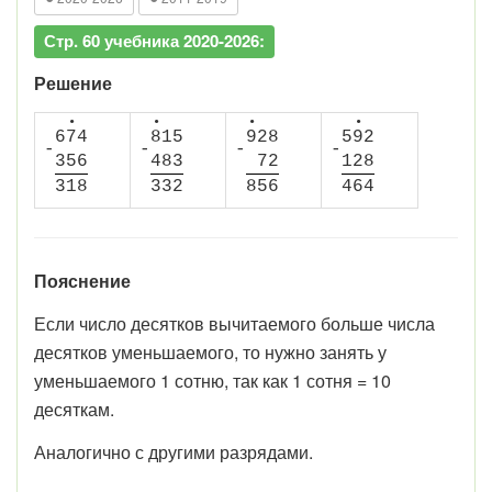
Стр. 60 учебника 2020-2026:
Решение
•
•
•
•
6
7
4
8
1
5
9
2
8
5
9
2
-
-
-
-
3
5
6
4
8
3
7
2
1
2
8
3
1
8
3
3
2
8
5
6
4
6
4
Пояснение
Если число десятков вычитаемого больше числа
десятков уменьшаемого, то нужно занять у
уменьшаемого 1 сотню, так как 1 сотня = 10
десяткам.
Аналогично с другими разрядами.