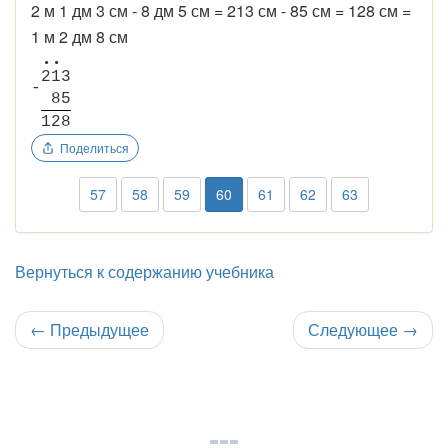
2 м 1 дм 3 см - 8 дм 5 см = 213 см - 85 см = 128 см =
1 м 2 дм 8 см
•
•
2
1
3
-
8
5
1
2
8
Поделиться
57
58
59
60
61
62
63
Вернуться к содержанию учебника
←
Предыдущее
Следующее
→