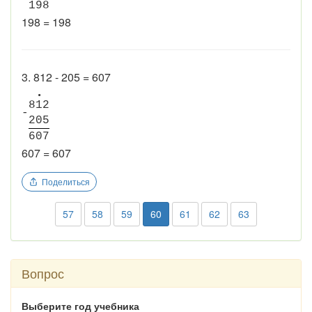
1
9
8
198 = 198
3. 812 - 205 = 607
•
8
1
2
-
2
0
5
6
0
7
607 = 607
Поделиться
57
58
59
60
61
62
63
Вопрос
Выберите год учебника