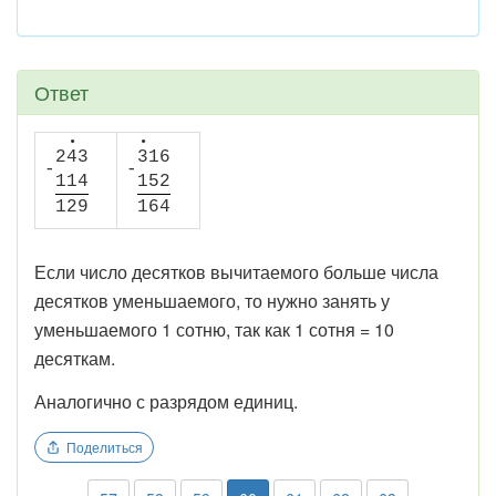
Ответ
•
•
2
4
3
3
1
6
-
-
1
1
4
1
5
2
1
2
9
1
6
4
Если число десятков вычитаемого больше числа
десятков уменьшаемого, то нужно занять у
уменьшаемого 1 сотню, так как 1 сотня = 10
десяткам.
Аналогично с разрядом единиц.
Поделиться