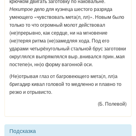
крючком двигать заготовку по наковальне.
Нехитрое
дело для кузнеца шестого разряда
умеющего «чувствовать мета(л, лл)». Новым было
только то что огромный молот действовал
(не)прерывно, как сердце, ни на мгновение
(не)теряя ритма (не)замедляя хода. Под его
ударами четырёхугольный стальной брус заготовки
округлялся выпрямлялся выр..внивался прин..мая
постепе(н, нн)о форму вагонной оси.
(Не)отрывая глаз от багровеющего мета(л, лл)а
бригадир кивал головой то медленно и плавно то
резко и отрывисто.
(Б. Полевой)
Подсказка