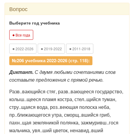
Вопрос
Выберите год учебника
●
Все года
●
●
●
2022-2026
2019-2022
2011-2018
№206 учебника 2022-2026 (стр. 118):
Диктант.
С двумя любыми сочетаниями слов
составьте предложения с прямой речью.
Разв..вающийся стяг, разв..вающееся государство,
колыш..щееся пламя костра, стел..щийся туман,
стру..щаяся вода, роз..веющая полоска неба,
пр..ближающегося утра, сморщ..вшийся гриб,
пахн..щая земляникой полянка, зажмуривш..гося
мальчика, увя..ший цветок, ненавид..вший