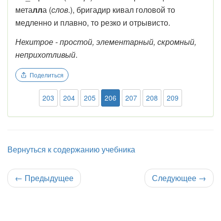
мета
лл
а (
слов
.), бригадир кивал головой то
медленно и плавно, то резко и отрывисто.
Нехитрое - простой, элементарный, скромный,
неприхотливый
.
Поделиться
203
204
205
206
207
208
209
Вернуться к содержанию учебника
←
Предыдущее
Следующее
→