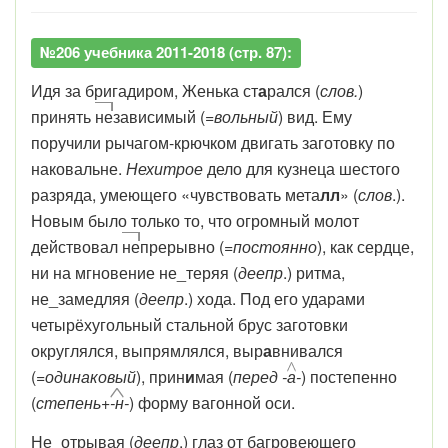
№206 учебника 2011-2018 (стр. 87):
Идя за бригадиром, Женька ст
а
рался (
слов.
)
принять
не
зависимый (
=вольный
) вид. Ему
поручили рычагом-крючком двигать заготовку по
наковальне.
Нехитрое
дело для кузнеца шестого
разряда, умеющего «чувствовать мета
лл
» (
слов
.).
Новым было только то, что огромный молот
действовал
не
прерывно (
=постоянно
), как сердце,
ни на мгновение не_теряя (
деепр
.) ритма,
не_замедляя (
деепр
.) хода. Под его ударами
четырёхугольный стальной брус заготовки
округлялся, выпрямлялся, выр
а
внивался
(
=одинаковый
), прин
и
мая (
перед -
а
-
) постепенно
(
степень+
-н
-
) форму вагонной оси.
Не_отрывая (
деепр
.) глаз от багровеющего