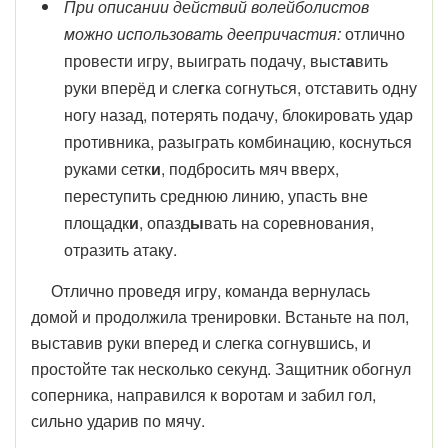
При описании действий волейболистов
можно использовать деепричастия:
отлично
провести игру, выиграть подачу, выст
а
вить
руки вперёд и сле
г
ка согнуться, отставить одну
ногу назад, потерять подачу, блокировать удар
противника, разыграть комбинацию, коснуться
руками сетк
и
, подбросить мяч вверх,
переступить среднюю линию, упасть вне
площадк
и
, опазд
ы
вать на соревнования,
отразить атаку.
Отлично проведя игру, команда вернулась
домой и продолжила тренировки. Встаньте на пол,
выставив руки вперед и слегка согнувшись, и
простойте так несколько секунд. Защитник обогнул
соперника, направился к воротам и забил гол,
сильно ударив по мячу.