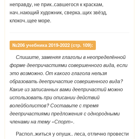
неправду, не прик..савшегося к краскам,
нач..нающий художник, сверка..щих звёзд,
клокоч..щее море.
№206 учебника 2019-2022 (стр. 109):
Спишите, заменяя глаголы в неопределённой
форме деепричастиями совершенного вида, если
это возможно. От какого глагола нельзя
образовать деепричастие совершенного вида?
Какие из записанных вами деепричастий можно
использовать при описании действий
волейболистов? Составьте с тремя
деепричастиями предложения с однородными
членами на тему «Спорт».
Распол..житься у опушк.. леса, отлично провести