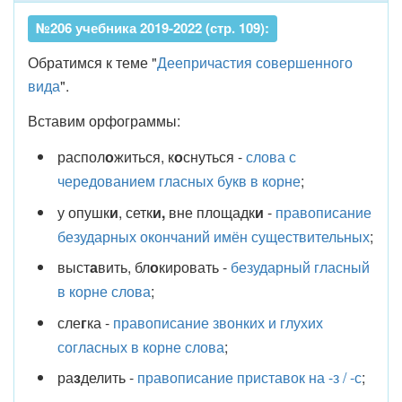
№206 учебника 2019-2022 (стр. 109):
Обратимся к теме "
Деепричастия совершенного
вида
".
Вставим орфограммы:
распол
о
житься, к
о
снуться -
слова с
чередованием гласных букв в корне
;
у опушк
и
, сетк
и,
вне площадк
и
-
правописание
безударных окончаний имён существительных
;
выст
а
вить, бл
о
кировать -
безударный гласный
в корне слова
;
сле
г
ка -
правописание звонких и глухих
согласных в корне слова
;
ра
з
делить -
правописание приставок на -з / -с
;