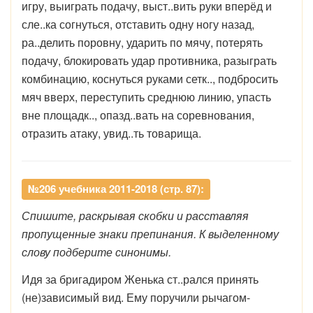
игру, выиграть подачу, выст..вить руки вперёд и
сле..ка согнуться, отставить одну ногу назад,
ра..делить поровну, ударить по мячу, потерять
подачу, блокировать удар противника, разыграть
комбинацию, коснуться руками сетк.., подбросить
мяч вверх, переступить среднюю линию, упасть
вне площадк.., опазд..вать на соревнования,
отразить атаку, увид..ть товарища.
№206 учебника 2011-2018 (стр. 87):
Спишите, раскрывая скобки и расставляя
пропущенные знаки препинания. К выделенному
слову подберите синонимы.
Идя за бригадиром Женька ст..рался принять
(не)зависимый вид. Ему поручили рычагом-