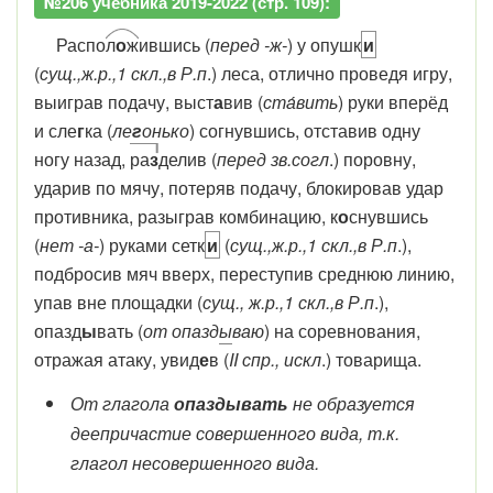
№206 учебника 2019-2022 (стр. 109):
Распо
л
о
ж
ившись (
перед -ж-
) у опушк
и
(
сущ.,ж.р.,1 скл.,в Р.п
.) леса, отлично проведя игру,
выиграв подачу, выст
а
вив (
ста́вить
) руки вперёд
и сле
г
ка (
ле
г
онько
) согнувшись, отставив одну
ногу назад,
ра
з
делив (
перед зв.согл
.) поровну,
ударив по мячу, потеряв подачу, блокировав удар
противника, разыграв комбинацию, к
о
снувшись
(
нет -а-
) руками сетк
и
(
сущ.,ж.р.,1 скл.,в Р.п
.),
подбросив мяч вверх, переступив среднюю линию,
упав вне площадки (
сущ., ж.р.,1 скл.,в Р.п
.),
опазд
ы
вать (
от опазд
ы
ваю
) на соревнования,
отражая атаку, увид
е
в (
II спр., искл
.) товарища.
От глагола
опаздывать
не образуется
деепричастие совершенного вида, т.к.
глагол несовершенного вида.