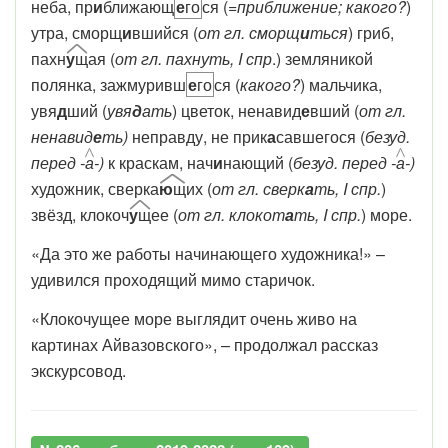
неба, пр
и
ближающ
е
го
ся (
=приближение;
какого?
)
утра, сморщ
и
вшийся (
от гл. сморщ
и
ться
) гриб,
пахн
у
щ
ая (
от гл. пахнуть, I спр
.) земляникой
полянка, зажмуривш
е
го
ся (
какого?
) мальчика,
увя
д
ший (
увя
д
ать
) цветок, ненавид
е
вший (
от гл.
ненавид
е
ть)
неправду, не прик
а
савшегося (
безуд.
перед -
а
-)
к краскам, нач
и
нающий (
безуд. перед -
а
-)
художник, сверка
ю
щ
их (
от гл. сверк
а
ть, I спр.
)
звёзд, клокоч
у
щ
ее (
от гл. клокот
а
ть, I спр.
) море.
«Да это же работы начинающего художника!» –
удивился проходящий мимо старичок.
«Клокочущее море выглядит очень живо на
картинах Айвазовского», – продолжал рассказ
экскурсовод.