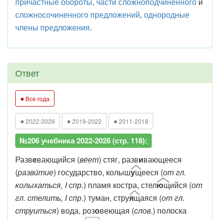
причастные обороты
,
части сложноподчиненного
и
сложносочиненного предложений
,
однородные
члены предложения
.
Ответ
●
Все года
●
●
●
2022-2026
2019-2022
2011-2018
№206 учебника 2022-2026 (стр. 118):
Разв
е
вающийся (
ве́ет
) стяг, разв
и
вающееся
(
разви́тие
) государство, колыш
у
щ
ееся (
от гл.
колыхаться, I спр.
) пламя костра, стел
ю
щ
ийся (
от
гл. стелить, I спр
.) туман, стру
я
щ
аяся (
от гл.
струиться
) вода, роз
о
веющая (
слов
.) полоска