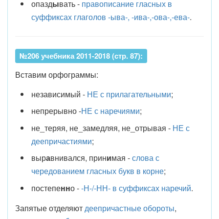
опазд
ы
вать -
правописание гласных в
суффиксах глаголов -ыва-, -ива-,-ова-,-ева-
.
№206 учебника 2011-2018 (стр. 87):
Вставим орфограммы:
независимый -
НЕ с прилагательными
;
непрерывно -
НЕ с наречиями
;
не_теряя, не_замедляя, не_отрывая -
НЕ с
деепричастиями
;
выр
а
внивался, прин
и
мая -
слова с
чередованием гласных букв в корне
;
постепе
нн
о -
-Н-/-НН- в суффиксах наречий
.
Запятые отделяют
деепричастные обороты
,