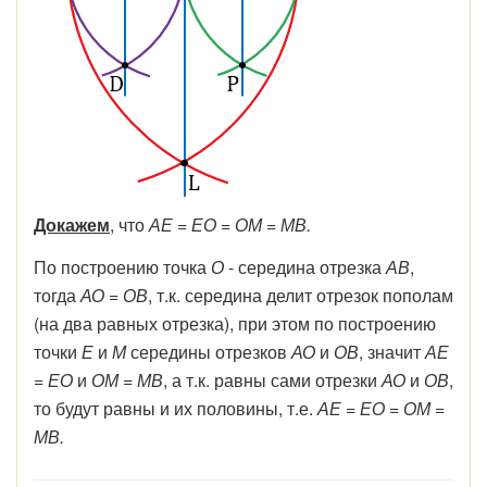
Докажем
, что
АЕ = ЕО = ОМ = МВ.
По построению точка
О
- середина отрезка
АВ
,
тогда
АО = ОВ
, т.к. середина делит отрезок пополам
(на два равных отрезка), при этом по построению
точки
Е
и
М
середины отрезков
АО
и
ОВ
, значит
АЕ
= ЕО
и
ОМ = МВ
, а т.к. равны сами отрезки
АО
и
ОВ
,
то будут равны и их половины, т.е.
АЕ = ЕО = ОМ =
МВ.