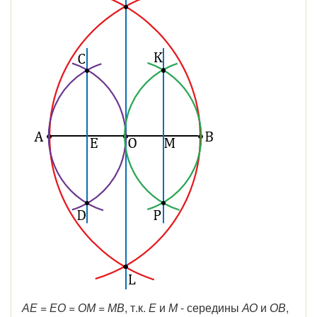
АЕ = ЕО = ОМ = МВ
, т.к.
Е
и
М
- середины
АО
и
ОВ
,