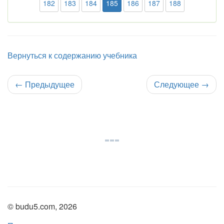
182
183
184
185
186
187
188
Вернуться к содержанию учебника
←
Предыдущее
Следующее
→
© budu5.com, 2026