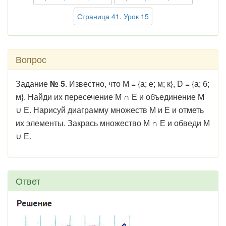
Страница 41. Урок 15
Вопрос
Задание
№ 5
. Известно, что М = {а; е; м; к}, D = {а; б;
м}. Найди их пересечение М
∩
Е и объединение М
∪
Е. Нарисуй диаграмму множеств М и Е и отметь
их элементы. Закрась множество М
∩
Е и обведи М
∪
Е.
Ответ