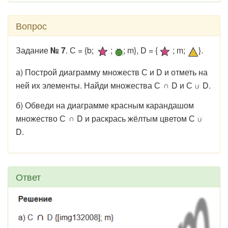
Вопрос
Задание
№ 7
. С = {b;
;
; m}, D = {
; m;
}.
а) Построй диаграмму множеств С и D и отметь на
ней их элементы. Найди множества С
D и С
D.
б) Обведи на диаграмме красным карандашом
множество С
D и раскрась жёлтым цветом С
D.
Ответ