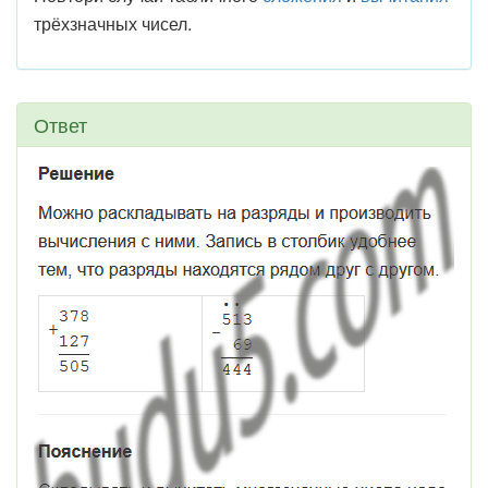
трёхзначных чисел.
Ответ