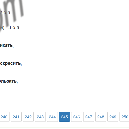
240
241
242
243
244
245
246
247
248
249
250