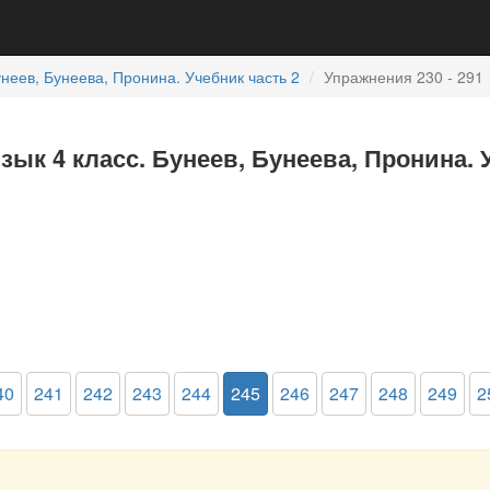
неев, Бунеева, Пронина. Учебник часть 2
Упражнения 230 - 291
зык 4 класс. Бунеев, Бунеева, Пронина. 
40
241
242
243
244
245
246
247
248
249
2