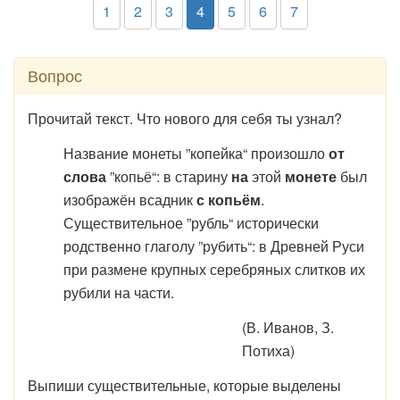
1
2
3
4
5
6
7
Вопрос
Прочитай текст. Что нового для себя ты узнал?
Название монеты ”копейка“ произошло
от
слова
”копьё“: в старину
на
этой
монете
был
изображён всадник
с копьём
.
Существительное ”рубль“ исторически
родственно глаголу ”рубить“: в Древней Руси
при размене крупных серебряных слитков их
рубили на части.
(В. Иванов, З.
Потиха)
Выпиши существительные, которые выделены