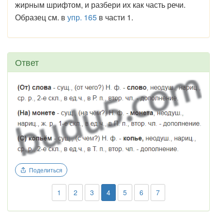
жирным шрифтом, и разбери их как часть речи.
Образец см. в
упр. 165
в части 1.
Ответ
Поделиться
1
2
3
4
5
6
7