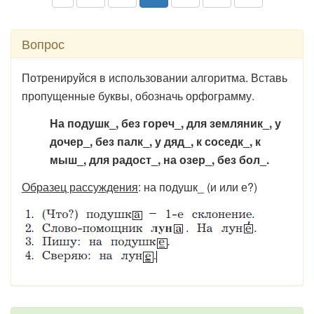
Вопрос
Потренируйся в использовании алгоритма. Вставь
пропущенные буквы, обозначь орфограмму.
На подушк_, без гореч_, для земляник_, у
дочер_, без палк_, у дяд_, к соседк_, к
мыш_, для радост_, на озер_, без бол_.
Образец рассуждения
: на подушк_ (и или е?)