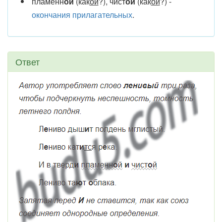
пламенн
ой
(как
ой
?), чист
ой
(как
ой
?) -
окончания прилагательных
.
Ответ