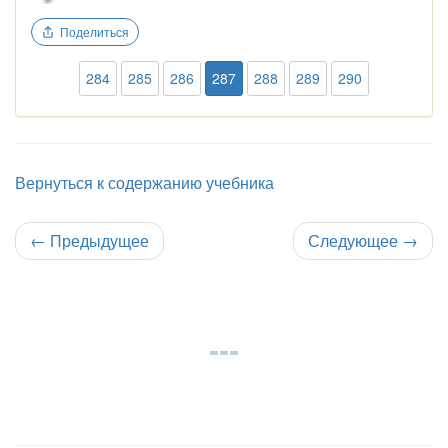
Поделиться
284
285
286
287
288
289
290
Вернуться к содержанию учебника
←
Предыдущее
Следующее
→