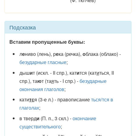
(Ф. Тютчев)
Подсказка
Вставим пропущенные буквы:
л
е
ниво (лень), р
е
ка (речка),
о
блака (облако) -
безударные гласные
;
дыш
и
т (искл. - II спр.), кат
и
тся (кат
и
ться, II
спр.), та
ю
т (та
я
ть - I спр.) -
безударные
окончания глаголов
;
кати
тс
я (3-е л.) - правописание
ться/тся в
глаголах
;
в тверд
и
(П. п., 3 скл.) -
окончание
существительного
;