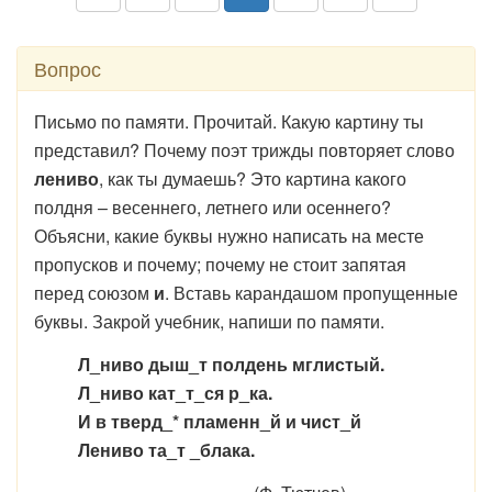
Вопрос
Письмо по памяти. Прочитай. Какую картину ты
представил? Почему поэт трижды повторяет слово
лениво
, как ты думаешь? Это картина какого
полдня – весеннего, летнего или осеннего?
Объясни, какие буквы нужно написать на месте
пропусков и почему; почему не стоит запятая
перед союзом
и
. Вставь карандашом пропущенные
буквы. Закрой учебник, напиши по памяти.
Л_ниво дыш_т полдень мглистый.
Л_ниво кат_т_ся р_ка.
И в тверд_* пламенн_й и чист_й
Лениво та_т _блака.