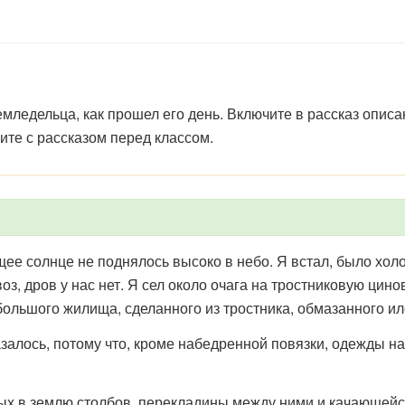
мледельца, как прошел его день. Включите в рассказ описа
ите с рассказом перед классом.
е солнце не поднялось высоко в небо. Я встал, было холо
з, дров у нас нет. Я сел около очага на тростниковую цин
большого жилища, сделанного из тростника, обмазанного и
алось, потому что, кроме набедренной повязки, одежды н
 в землю столбов, перекладины между ними и качающейся 