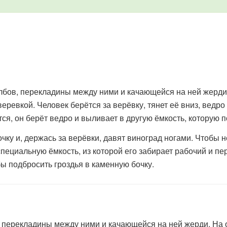
бов, перекладины между ними и качающейся на ней жерди. 
еревкой. Человек берётся за верёвку, тянет её вниз, ведро
ся, он берёт ведро и выливает в другую ёмкость, которую п
у и, держась за верёвки, давят виноград ногами. Чтобы не
пециальную ёмкость, из которой его забирает рабочий и пе
бы подбросить гроздья в каменную бочку.
 перекладины между ними и качающейся на ней жерди. На од