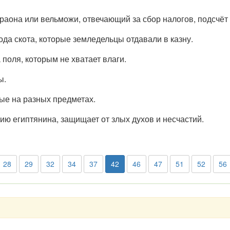
раона или вельможи, отвечающий за сбор налогов, подсчёт у
ода скота, которые земледельцы отдавали в казну.
поля, которым не хватает влаги.
ы.
ые на разных предметах.
ию египтянина, защищает от злых духов и несчастий.
28
29
32
34
37
42
46
47
51
52
56