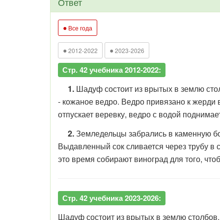
Ответ
●
Все года
●
●
2012-2022
2023-2026
Стр. 42 учебника 2012-2022:
1.
Шадуф состоит из врытых в землю стол
- кожаное ведро. Ведро привязано к жерди в
отпускает веревку, ведро с водой поднимает
2.
Земледельцы забрались в каменную бочк
Выдавленный сок сливается через трубу в с
это время собирают виноград для того, что
Стр. 42 учебника 2023-2026:
Шадуф состоит из врытых в землю столбов,