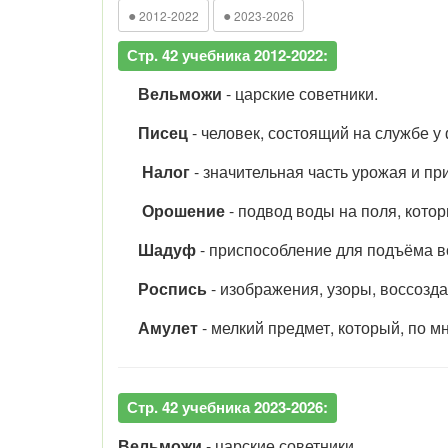
●
●
2012-2022
2023-2026
Стр. 42 учебника 2012-2022:
Вельможи
- царские советники.
Писец
- человек, состоящий на службе у 
Налог
- значительная часть урожая и пр
Орошение
- подвод воды на поля, котор
Шадуф
- приспособление для подъёма в
Роспись
- изображения, узоры, воссозд
Амулет
- мелкий предмет, который, по м
Стр. 42 учебника 2023-2026:
Вельможи
- царские советники.