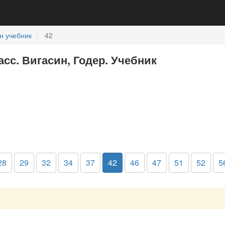
н учебник
42
асс. Вигасин, Годер. Учебник
28
29
32
34
37
42
46
47
51
52
5