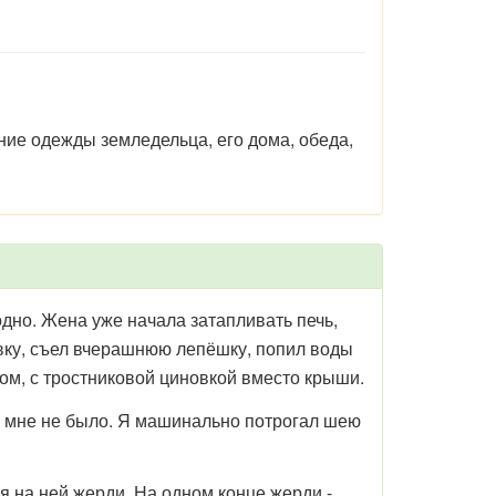
ние одежды земледельца, его дома, обеда,
дно. Жена уже начала затапливать печь,
овку, съел вчерашнюю лепёшку, попил воды
лом, с тростниковой циновкой вместо крыши.
а мне не было. Я машинально потрогал шею
на ней жерди. На одном конце жерди -