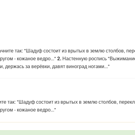
Начните так: "Шадуф состоит из врытых в землю столбов, п
ругом - кожаное ведро..."
2.
Настенную роспись "Выжимание со
, держась за верёвки, давят виноград ногами..."
чните так: "Шадуф состоит из врытых в землю столбов, пер
ругом - кожаное ведро..."