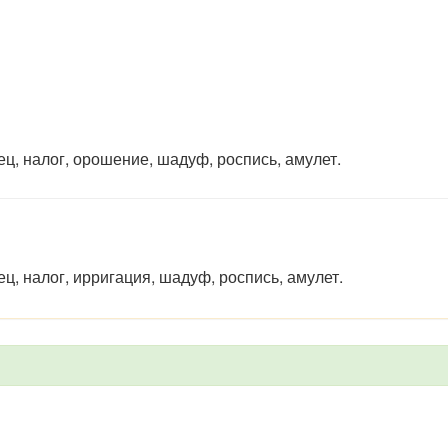
ц, налог, орошение, шадуф, роспись, амулет.
ц, налог, ирригация, шадуф, роспись, амулет.