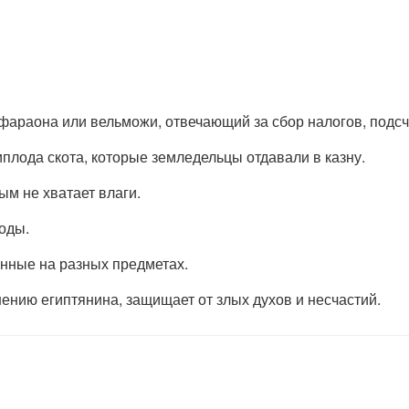
фараона или вельможи, отвечающий за сбор налогов, подсчёт
иплода скота, которые земледельцы отдавали в казну.
ым не хватает влаги.
оды.
анные на разных предметах.
нению египтянина, защищает от злых духов и несчастий.