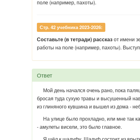
поле (например, пахоты).
Стр. 42 учебника 2023-2026:
Составьте (в тетради) рассказ
от имени зе
работы на поле (например, пахоты). Выступ
Ответ
Мой день начался очень рано, пока паляще
бросая туда сухую травы и высушенный наво
из глиняного кувшина и вышел из дома - не
На улице было прохладно, или мне так каз
- амулеты висели, это было главное.
Я шёл к шадуфу. Шадуф состоит из врытых