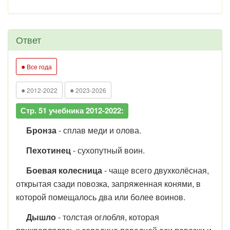
Ответ
●
Все года
●
●
2012-2022
2023-2026
Стр. 51 учебника 2012-2022:
Бронза
- сплав меди и олова.
Пехотинец
- сухопутный воин.
Боевая колесница
- чаще всего двухколёсная,
открытая сзади повозка, запряженная конями, в
которой помещалось два или более воинов.
Дышло
- толстая оглобля, которая