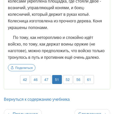
колёсами укреплена площадка, где стояли двое -
возничий, управляющий конями, и боец-
колесничий, который держит в руках копьё.
Колесница изготовлена из прочного дерева. Коня
украшены попонами.
По тому, как неторопливо и спокойно идёт
войско, по тому, как держат воины оружие (не
наготове), можно предположить, что войско только
тронулось в путь и противник ещё очень далеко.
Поделиться
42
46
47
51
52
56
61
Вернуться к содержанию учебника
←
Предыдущее
Следующее
→