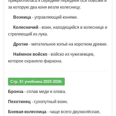
прикреплялась к середине передней оси повозки и
за которую два коня везли колесницу.
Возница
- управляющий конями.
Колесничий
- воин, находящийся в колеснице и
стреляющий из лука.
Дротик
- метательное копьё на коротком древке.
Наёмное войско
- войско из чужеземцев,
которое охраняло фараона.
Стр. 51 учебника 2023-2026:
Бронза
- сплав меди и олова.
Пехотинец
- сухопутный воин.
Боевая колесница
- чаще всего двухколёсная,