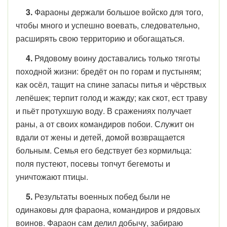
3.
Фараоны держали большое войско для того,
чтобы много и успешно воевать, следовательно,
расширять свою территорию и обогащаться.
4.
Рядовому воину доставались только тяготы
походной жизни: бредёт он по горам и пустыням;
как осёл, тащит на спине запасы питья и чёрствых
лепёшек; терпит голод и жажду; как скот, ест траву
и пьёт протухшую воду. В сражениях получает
раны, а от своих командиров побои. Служит он
вдали от жены и детей, домой возвращается
больным. Семья его бедствует без кормильца:
поля пустеют, посевы топчут бегемоты и
уничтожают птицы.
5.
Результаты военных побед были не
одинаковы для фараона, командиров и рядовых
воинов. Фараон сам делил добычу, забираю