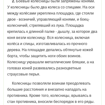
2.
Боевые колесницы были запряжены конями.
У колесницы было два колеса со спицами. На оси
между колёсами укреплена площадка, где стояли
двое - возничий, управляющий конями, и боец-
колесничий, стрелявший из лука. Площадка
крепилась к длинной палке - дышлу, за которое два
коня везли колесницу. Вся колесница, включая
колёса и спицы, изготавливалась из прочного
дерева. На площадке делались обтянутые кожей
борта, чтобы защитить ноги обоих воинов.
Колесницу украшали металлические бляшки, а на
головах коней развевались разноцветные
страусовые перья.
Колесницы позволяли воинам преодолевать
большие расстояния и внезапно нападать на
противника. Кроме того, колесницы, врываясь в
стан противника, вносили беспорядок в его ряды.