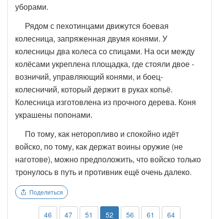
уборами.
Рядом с пехотинцами движутся боевая
колесница, запряженная двумя конями. У
колесницы два колеса со спицами. На оси между
колёсами укреплена площадка, где стояли двое -
возничий, управляющий конями, и боец-
колесничий, который держит в руках копьё.
Колесница изготовлена из прочного дерева. Коня
украшены попонами.
По тому, как неторопливо и спокойно идёт
войско, по тому, как держат воины оружие (не
наготове), можно предположить, что войско только
тронулось в путь и противник ещё очень далеко.
Поделиться
46
47
51
52
56
61
64